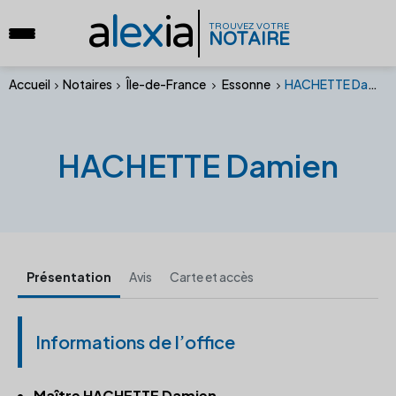
a
lex
ia
TROUVEZ VOTRE
NOTAIRE
Accueil
Notaires
Île-de-France
Essonne
HACHETTE Damien
HACHETTE Damien
Présentation
Avis
Carte et accès
Informations de l’office
Maître HACHETTE Damien