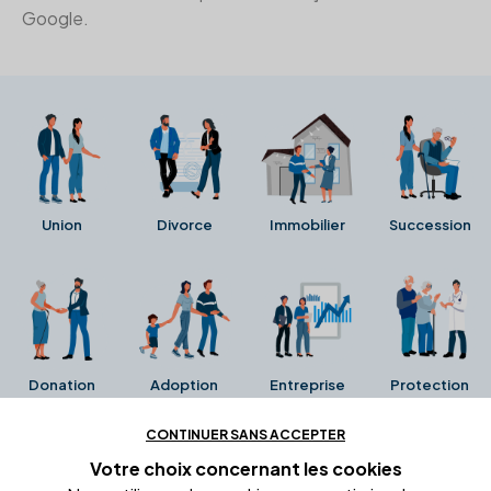
Google.
Union
Divorce
Immobilier
Succession
Donation
Adoption
Entreprise
Protection
CONTINUER SANS ACCEPTER
Ces avis proviennent directement de la fiche Google
Votre choix concernant
les cookies
Business de l'office notarial. Ils n'ont ni été collectés ni