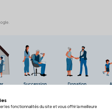
oogle.
er
Succession
Donation
A
ies
a fiche Google Business de l'office notarial. Ils n'ont ni été c
 les fonctionnalités du site et vous offrir la meilleure