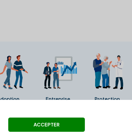
doption
Entreprise
Protection
ollectés ni été vérifiés par Alexia.fr.
ACCEPTER