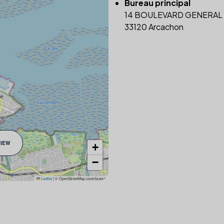
Bureau principal
14 BOULEVARD GENERAL
33120 Arcachon
VIEW
+
−
Leaflet
|
© OpenStreetMap contributors