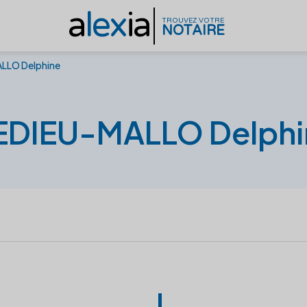
a
lex
ia
TROUVEZ VOTRE
NOTAIRE
LLO Delphine
EDIEU-MALLO Delphi