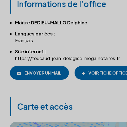
Informations de l’office
Maître DEDIEU-MALLO Delphine
Langues parlées :
Français
Site internet :
https://foucaud-jean-deleglise-moga.notaires.fr
ENVOYER UN MAIL
VOIR FICHE OFFIC
Carte et accès