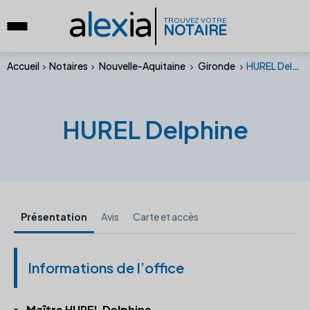
a
lex
ia
TROUVEZ VOTRE
NOTAIRE
Accueil
Notaires
Nouvelle-Aquitaine
Gironde
HUREL Delphine
HUREL Delphine
Présentation
Avis
Carte et accès
Informations de l’office
Maître HUREL Delphine