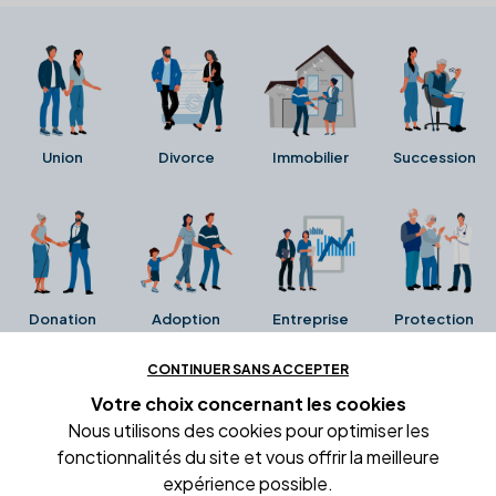
Union
Divorce
Immobilier
Succession
Donation
Adoption
Entreprise
Protection
CONTINUER SANS ACCEPTER
Ces avis proviennent directement de la fiche Google
Votre choix concernant
les cookies
Business de l'office notarial. Ils n'ont ni été collectés ni
Nous utilisons des cookies pour optimiser les
été vérifiés par Alexia.fr.
fonctionnalités du site et vous offrir la meilleure
expérience possible.