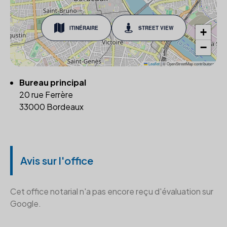
ITINÉRAIRE
STREET VIEW
+
−
Leaflet
|
© OpenStreetMap contributors
Bureau principal
20 rue Ferrère
33000 Bordeaux
Avis sur l'office
Cet office notarial n'a pas encore reçu d'évaluation sur
Google.