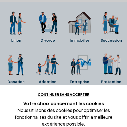
Union
Divorce
Immobilier
Succession
Donation
Adoption
Entreprise
Protection
CONTINUER SANS ACCEPTER
Ces avis proviennent directement de la fiche Google
Votre choix concernant
les cookies
Business de l'office notarial. Ils n'ont ni été collectés ni
Nous utilisons des cookies pour optimiser les
été vérifiés par Alexia.fr.
fonctionnalités du site et vous offrir la meilleure
expérience possible.