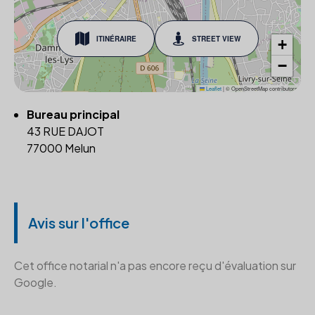
ITINÉRAIRE
STREET VIEW
+
−
Leaflet
|
© OpenStreetMap contributors
Bureau principal
43 RUE DAJOT
77000 Melun
Avis sur l'office
Cet office notarial n'a pas encore reçu d'évaluation sur
Google.