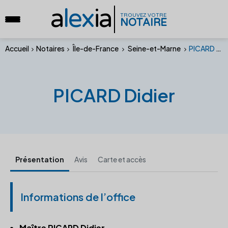
a
lex
ia
TROUVEZ VOTRE
NOTAIRE
Accueil
Notaires
Île-de-France
Seine-et-Marne
PICARD Didier
PICARD Didier
Présentation
Avis
Carte et accès
Informations de l’office
Maître PICARD Didier