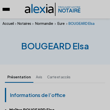
a
lex
ia
TROUVEZ VOTRE
NOTAIRE
Accueil
Notaires
Normandie
Eure
BOUGEARD Elsa
BOUGEARD Elsa
Présentation
Avis
Carte et accès
Informations de l’office
Maître BOUGEARD Elsa