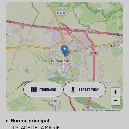
ITINÉRAIRE
STREET VIEW
+
−
Leaflet
|
© OpenStreetMap contributors
Bureau principal
11 PLACE DE LA MAIRIE