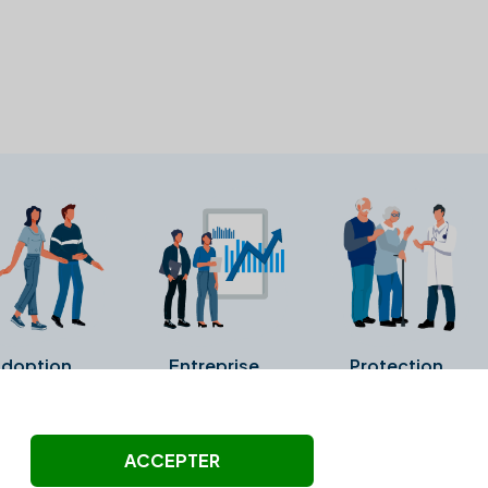
doption
Entreprise
Protection
ollectés ni été vérifiés par Alexia.fr.
ACCEPTER