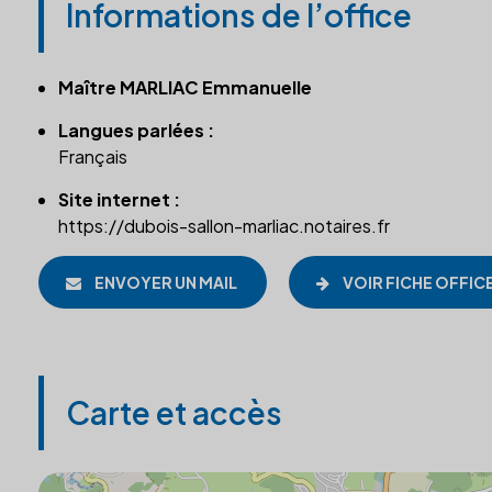
Informations de l’office
Maître MARLIAC Emmanuelle
Langues parlées :
Français
Site internet :
https://dubois-sallon-marliac.notaires.fr
ENVOYER UN MAIL
VOIR FICHE OFFIC
Carte et accès