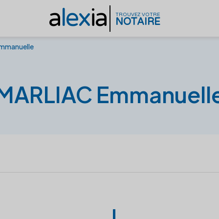
a
lex
ia
TROUVEZ VOTRE
NOTAIRE
mmanuelle
MARLIAC Emmanuell