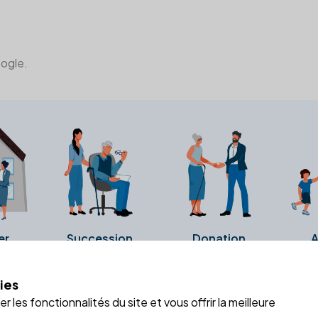
oogle.
er
Succession
Donation
A
ies
a fiche Google Business de l'office notarial. Ils n'ont ni été c
 les fonctionnalités du site et vous offrir la meilleure