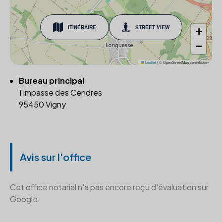
ITINÉRAIRE
STREET VIEW
+
−
Leaflet
|
© OpenStreetMap contributors
Bureau principal
1 impasse des Cendres
95450 Vigny
Avis sur l'office
Cet office notarial n'a pas encore reçu d'évaluation sur
Google.