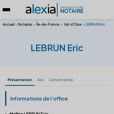
a
lex
ia
TROUVEZ VOTRE
NOTAIRE
Accueil
Notaires
Île-de-France
Val-d'Oise
LEBRUN Eric
LEBRUN Eric
Présentation
Avis
Carte et accès
Informations de l’office
Maître LEBRUN Eric