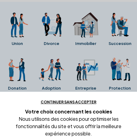
Union
Divorce
Immobilier
Succession
Donation
Adoption
Entreprise
Protection
CONTINUER SANS ACCEPTER
Ces avis proviennent directement de la fiche Google
Votre choix concernant
les cookies
Business de l'office notarial. Ils n'ont ni été collectés ni
Nous utilisons des cookies pour optimiser les
été vérifiés par Alexia.fr.
fonctionnalités du site et vous offrir la meilleure
expérience possible.