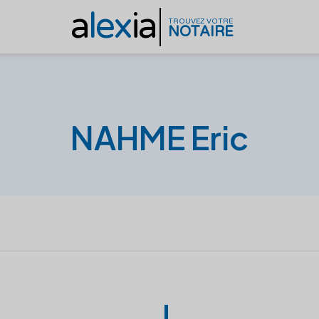
a
lex
ia
TROUVEZ VOTRE
NOTAIRE
NAHME Eric