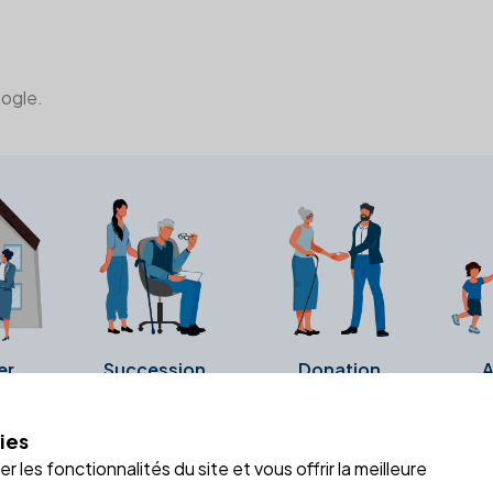
oogle.
er
Succession
Donation
A
ies
a fiche Google Business de l'office notarial. Ils n'ont ni été c
 les fonctionnalités du site et vous offrir la meilleure