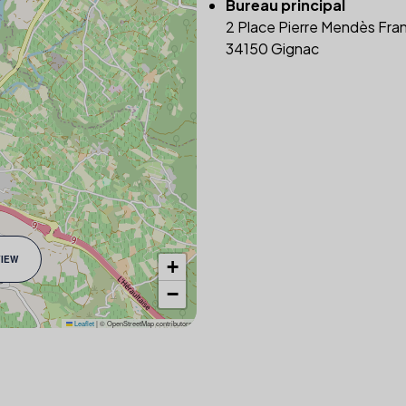
Bureau principal
2 Place Pierre Mendès Fra
34150 Gignac
VIEW
+
−
Leaflet
|
© OpenStreetMap contributors