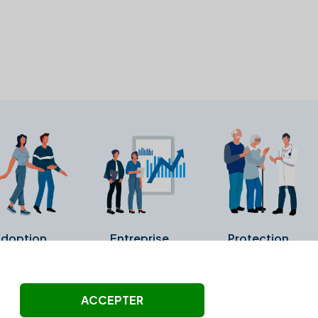
doption
Entreprise
Protection
ollectés ni été vérifiés par Alexia.fr.
ACCEPTER