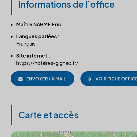
Informations de l’office
Maître NAHME Eric
Langues parlées :
Français
Site internet :
https://notaires-gignac.fr/
ENVOYER UN MAIL
VOIR FICHE OFFIC
Carte et accès