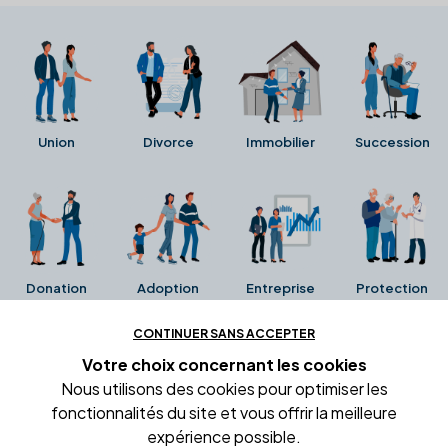
Union
Divorce
Immobilier
Succession
Donation
Adoption
Entreprise
Protection
CONTINUER SANS ACCEPTER
Ces avis proviennent directement de la fiche Google
Votre choix concernant
les cookies
Business de l'office notarial. Ils n'ont ni été collectés ni
Nous utilisons des cookies pour optimiser les
été vérifiés par Alexia.fr.
fonctionnalités du site et vous offrir la meilleure
expérience possible.