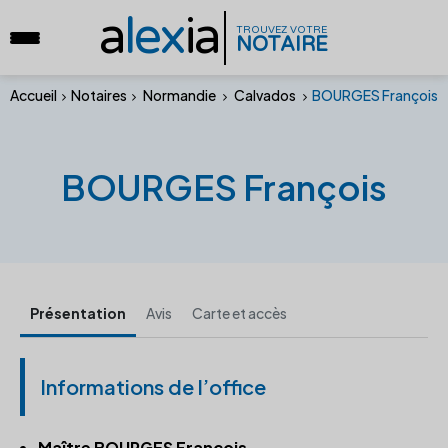
a
lex
ia
TROUVEZ VOTRE
NOTAIRE
Accueil
Notaires
Normandie
Calvados
BOURGES François
BOURGES François
Présentation
Avis
Carte et accès
Informations de l’office
Maître BOURGES François