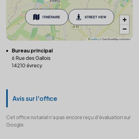
ITINÉRAIRE
STREET VIEW
+
−
Leaflet
|
© OpenStreetMap contributors
Bureau principal
6 Rue des Gallois
14210 évrecy
Avis sur l'office
Cet office notarial n'a pas encore reçu d'évaluation sur
Google.