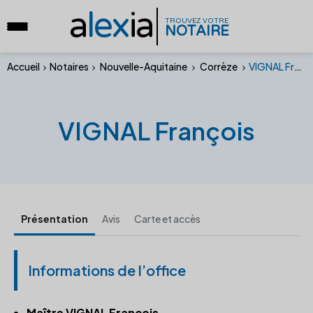
a
lex
ia
TROUVEZ VOTRE
NOTAIRE
Accueil
Notaires
Nouvelle-Aquitaine
Corrèze
VIGNAL François
VIGNAL François
Présentation
Avis
Carte et accès
Informations de l’office
Maître VIGNAL François