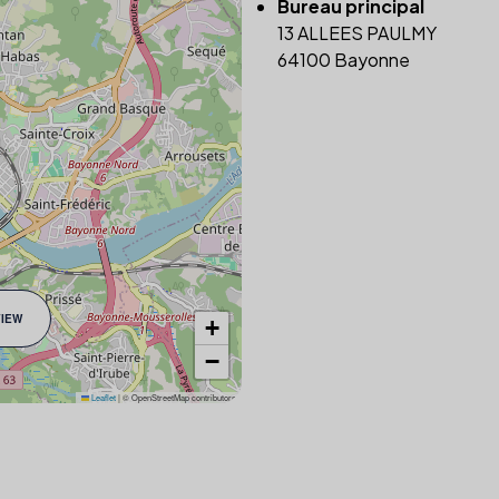
Bureau principal
13 ALLEES PAULMY
64100 Bayonne
VIEW
+
−
Leaflet
|
© OpenStreetMap contributors