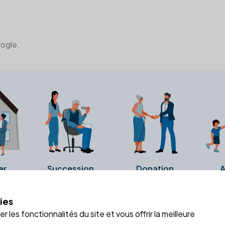
oogle.
er
Succession
Donation
A
ies
a fiche Google Business de l'office notarial. Ils n'ont ni été c
 les fonctionnalités du site et vous offrir la meilleure