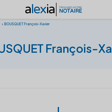
a
lex
ia
TROUVEZ VOTRE
NOTAIRE
s
BOUSQUET François-Xavier
SQUET François-Xa