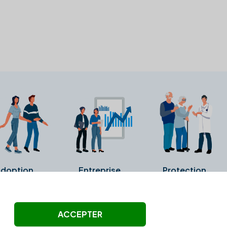
doption
Entreprise
Protection
ollectés ni été vérifiés par Alexia.fr.
ACCEPTER