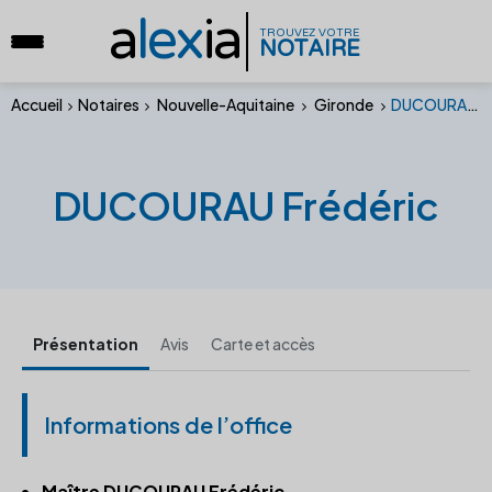
a
lex
ia
TROUVEZ VOTRE
NOTAIRE
Accueil
Notaires
Nouvelle-Aquitaine
Gironde
DUCOURAU Frédéric
DUCOURAU Frédéric
Présentation
Avis
Carte et accès
Informations de l’office
Maître DUCOURAU Frédéric