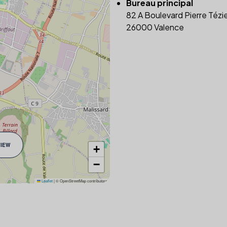
Bureau principal
82 A Boulevard Pierre Tézi
26000 Valence
VIEW
+
−
Leaflet
|
© OpenStreetMap contributors