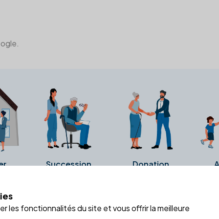
oogle.
er
Succession
Donation
A
ies
a fiche Google Business de l'office notarial. Ils n'ont ni été c
 les fonctionnalités du site et vous offrir la meilleure