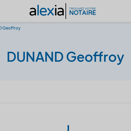
a
lex
ia
TROUVEZ VOTRE
NOTAIRE
 Geoffroy
DUNAND Geoffroy