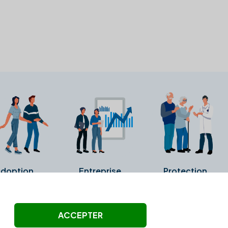
doption
Entreprise
Protection
ollectés ni été vérifiés par Alexia.fr.
ACCEPTER