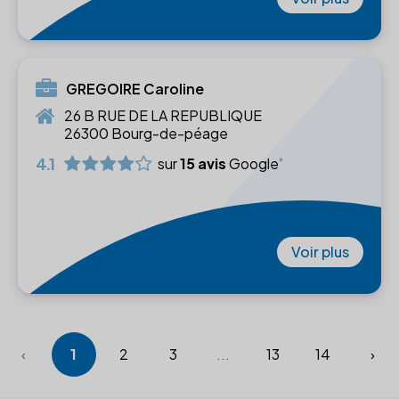
GREGOIRE Caroline
26 B RUE DE LA REPUBLIQUE
26300 Bourg-de-péage
4.1
sur
15 avis
Google
Voir plus
‹
1
2
3
...
13
14
›