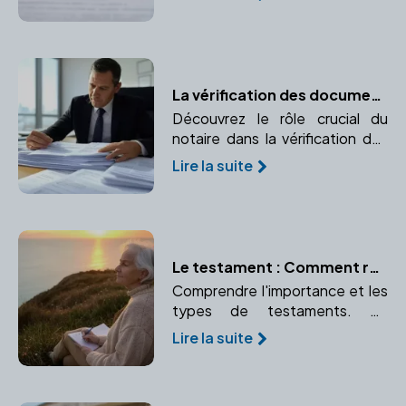
accompagner dans cette
étape.
La vérification des documents immobiliers par le notaire
Découvrez le rôle crucial du
notaire dans la vérification des
documents immobiliers pour
Lire la suite
garantir la conformité et la
transparence de la transaction.
Le testament : Comment rédiger ses dernières volontés avec l'aide d'un notaire
Comprendre l'importance et les
types de testaments. Un
testament bien rédigé garantit
Lire la suite
le respect de vos volontés
après votre décès.