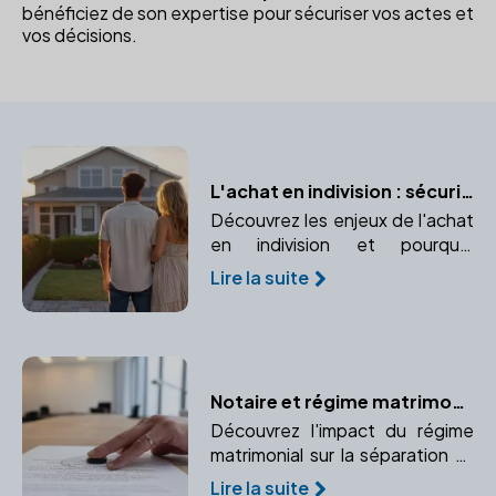
bénéficiez de son expertise pour sécuriser vos actes et
vos décisions.
L'achat en indivision : sécuriser votre bien à deux avec un notaire
Découvrez les enjeux de l'achat
en indivision et pourquoi
consulter un notaire est
Lire la suite
indispensable pour protéger vos
droits.
Notaire et régime matrimonial : Quelles conséquences lors d'un divorce ?
Découvrez l'impact du régime
matrimonial sur la séparation et
comment un notaire peut vous
Lire la suite