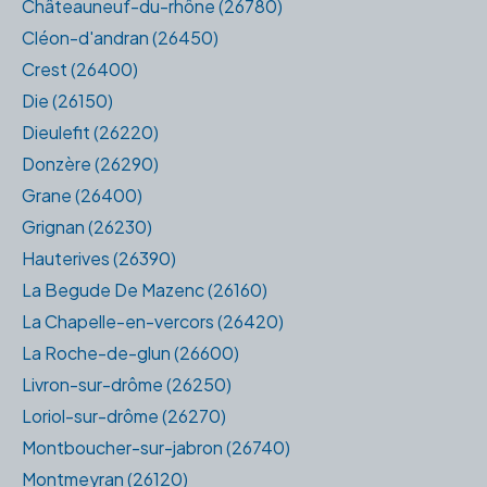
Châteauneuf-du-rhône (26780)
Cléon-d'andran (26450)
Crest (26400)
Die (26150)
Dieulefit (26220)
Donzère (26290)
Grane (26400)
Grignan (26230)
Hauterives (26390)
La Begude De Mazenc (26160)
La Chapelle-en-vercors (26420)
La Roche-de-glun (26600)
Livron-sur-drôme (26250)
Loriol-sur-drôme (26270)
Montboucher-sur-jabron (26740)
Montmeyran (26120)