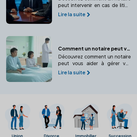
peut intervenir en cas de litige
entre associés et prévenir les
Lire la suite
conflits. Points clefs : Médiation
et rédaction de clauses
spécifiques dans les statuts.
Comment un notaire peut vous aider en cas d'incapacité temporaire
Découvrez comment un notaire
peut vous aider à gérer vos
biens et vos intérêts en cas
Lire la suite
d'incapacité temporaire.
Union
Divorce
Immobilier
Succession