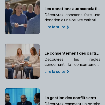
Les donations aux associations ou fondations : bénéficier d'avantages fiscaux
Découvrez comment faire une
donation à une œuvre caritative
tout en bénéficiant
Lire la suite
d'avantages fiscaux. Apprenez
l'importance du rôle du notaire
dans ce processus.
Le consentement des parties à l'adoption : obligations et formalités
Découvrez les règles
concernant le consentement
des parents biologiques ou du
Lire la suite
futur adopté lors d'une
adoption. Comprendre les
obligations et formalités pour le
consentement des parties
concernées.
La gestion des conflits entre associés : le rôle du notaire
Découvrez comment un notaire