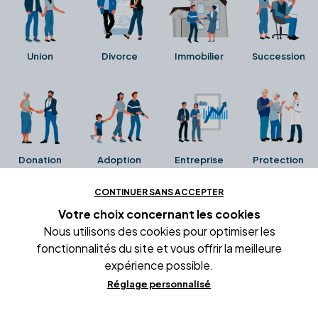
Union
Divorce
Immobilier
Succession
Donation
Adoption
Entreprise
Protection
CONTINUER SANS ACCEPTER
Ces avis proviennent directement de la fiche Google
Votre choix concernant
les cookies
Business de l'office notarial. Ils n'ont ni été collectés ni
Nous utilisons des cookies pour optimiser les
été vérifiés par Alexia.fr.
fonctionnalités du site et vous offrir la meilleure
expérience possible.
Réglage personnalisé
Conditions générales d'utilisation
Mentions légales