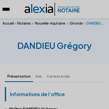
a
lex
ia
TROUVEZ VOTRE
NOTAIRE
Accueil
Notaires
Nouvelle-Aquitaine
Gironde
DANDIEU Grégory
DANDIEU Grégory
Présentation
Avis
Carte et accès
Informations de l’office
Maître DANDIEU Grégory