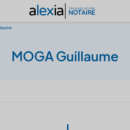
a
lex
ia
TROUVEZ VOTRE
NOTAIRE
laume
MOGA Guillaume