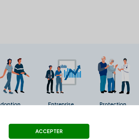
doption
Entreprise
Protection
ollectés ni été vérifiés par Alexia.fr.
ACCEPTER