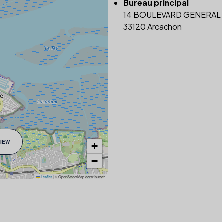
Bureau principal
14 BOULEVARD GENERAL
33120 Arcachon
VIEW
+
−
Leaflet
|
© OpenStreetMap contributors