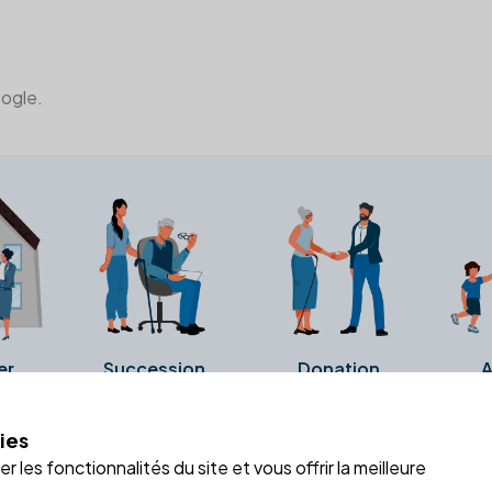
oogle.
er
Succession
Donation
A
ies
a fiche Google Business de l'office notarial. Ils n'ont ni été c
 les fonctionnalités du site et vous offrir la meilleure