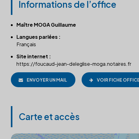
Informations de l’office
Maître MOGA Guillaume
Langues parlées :
Français
Site internet :
https://foucaud-jean-deleglise-moga.notaires.fr
ENVOYER UN MAIL
VOIR FICHE OFFIC
Carte et accès