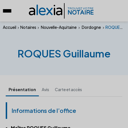
a
lex
ia
TROUVEZ VOTRE
NOTAIRE
Accueil
Notaires
Nouvelle-Aquitaine
Dordogne
ROQUES Guillaume
ROQUES Guillaume
Présentation
Avis
Carte et accès
Informations de l’office
Maître ROQUES Guillaume