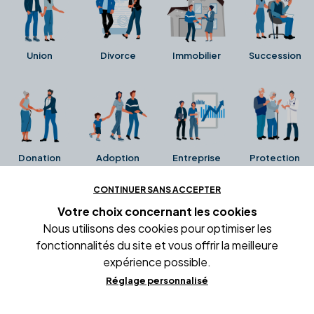
Union
Divorce
Immobilier
Succession
Donation
Adoption
Entreprise
Protection
CONTINUER SANS ACCEPTER
Ces avis proviennent directement de la fiche Google
Votre choix concernant
les cookies
Business de l'office notarial. Ils n'ont ni été collectés ni
Nous utilisons des cookies pour optimiser les
été vérifiés par Alexia.fr.
fonctionnalités du site et vous offrir la meilleure
expérience possible.
Réglage personnalisé
Conditions générales d'utilisation
Mentions légales