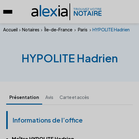
a
lex
ia
TROUVEZ VOTRE
NOTAIRE
Accueil
Notaires
Île-de-France
Paris
HYPOLITE Hadrien
HYPOLITE Hadrien
Présentation
Avis
Carte et accès
Informations de l’office
Maître HYPOLITE Hadrien