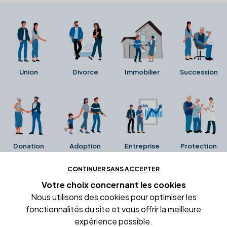
Union
Divorce
Immobilier
Succession
Donation
Adoption
Entreprise
Protection
CONTINUER SANS ACCEPTER
Ces avis proviennent directement de la fiche Google
Votre choix concernant
les cookies
Business de l'office notarial. Ils n'ont ni été collectés ni
Nous utilisons des cookies pour optimiser les
été vérifiés par Alexia.fr.
fonctionnalités du site et vous offrir la meilleure
expérience possible.