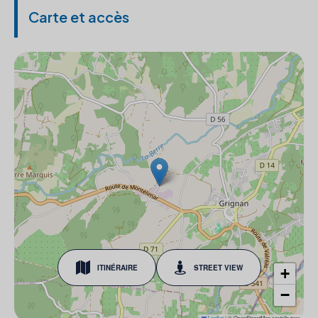
Carte et accès
ITINÉRAIRE
STREET VIEW
+
−
Leaflet
|
© OpenStreetMap contributors