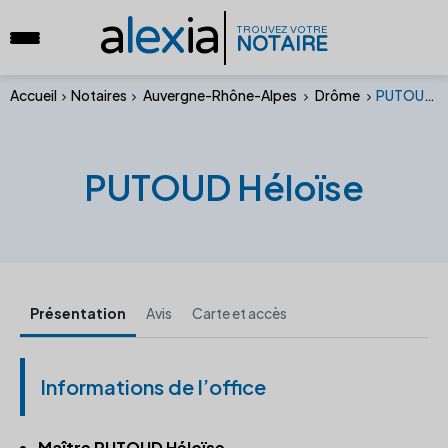
a
lex
ia
TROUVEZ VOTRE
NOTAIRE
Accueil
Notaires
Auvergne-Rhône-Alpes
Drôme
PUTOUD Héloïse
PUTOUD Héloïse
Présentation
Avis
Carte et accès
Informations de l’office
Maître PUTOUD Héloïse