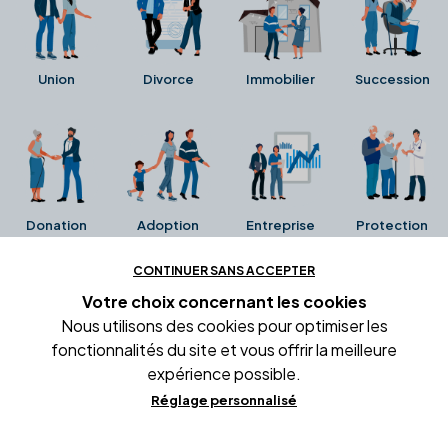
Union
Divorce
Immobilier
Succession
Donation
Adoption
Entreprise
Protection
CONTINUER SANS ACCEPTER
Ces avis proviennent directement de la fiche Google
Votre choix concernant
les cookies
Business de l'office notarial. Ils n'ont ni été collectés ni
Nous utilisons des cookies pour optimiser les
été vérifiés par Alexia.fr.
fonctionnalités du site et vous offrir la meilleure
expérience possible.
Réglage personnalisé
Conditions générales d'utilisation
Mentions légales