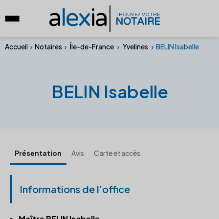
a
lex
ia
TROUVEZ VOTRE
NOTAIRE
Accueil
Notaires
Île-de-France
Yvelines
BELIN Isabelle
BELIN Isabelle
Présentation
Avis
Carte et accès
Informations de l’office
Maître BELIN Isabelle