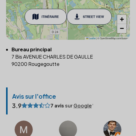
ITINÉRAIRE
STREET VIEW
+
−
Leaflet
|
© OpenStreetMap contributors
Bureau principal
7 Bis AVENUE CHARLES DE GAULLE
90200 Rougegoutte
Avis sur l'office
3.9
7 avis
sur
Google