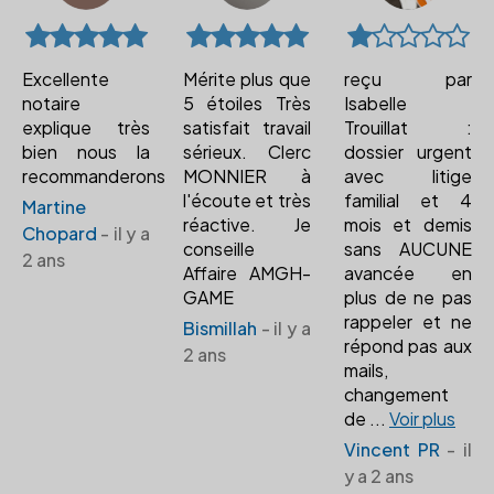
Excellente
Mérite plus que
reçu par
notaire
5 étoiles Très
Isabelle
explique très
satisfait travail
Trouillat :
bien nous la
sérieux. Clerc
dossier urgent
recommanderons
MONNIER à
avec litige
l'écoute et très
familial et 4
Martine
réactive. Je
mois et demis
Chopard
- il y a
conseille
sans AUCUNE
2 ans
Affaire AMGH-
avancée en
GAME
plus de ne pas
rappeler et ne
Bismillah
- il y a
répond pas aux
2 ans
mails,
changement
de
...
Voir plus
Vincent PR
- il
y a 2 ans