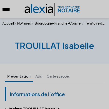
a
lex
ia
TROUVEZ VOTRE
NOTAIRE
Accueil
Notaires
Bourgogne-Franche-Comté
Territoire de Belfort
TROUILLAT Isabelle
Présentation
Avis
Carte et accès
Informations de l’office
Maître TROUILLAT Isabelle