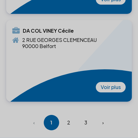
DA COL VINEY Cécile
2 RUE GEORGES CLEMENCEAU
90000 Belfort
Voir plus
‹
1
2
3
›