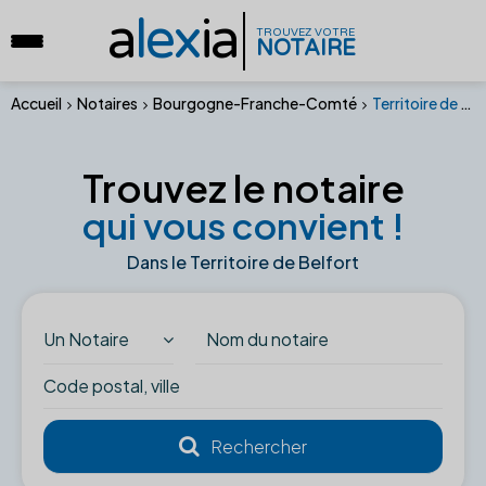
a
lex
ia
TROUVEZ VOTRE
NOTAIRE
Accueil
Notaires
Bourgogne-Franche-Comté
Territoire de Belfort
Trouvez le notaire
qui vous convient !
Dans le Territoire de Belfort
Un Notaire