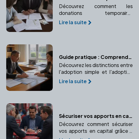
Découvrez comment les
donations temporaires
d'usufruit peuvent vous aider à
Lire la suite
optimiser votre fiscalité et
favoriser un proche
temporairement.
Guide pratique : Comprendre les différents types d'adoption
Découvrez les distinctions entre
l'adoption simple et l'adoption
plénière, leurs implications
Lire la suite
juridiques et leurs particularités.
Un guide pour vous aider à
comprendre les enjeux de
l'adoption.
Sécuriser vos apports en capital : l'importance de faire appel à un notaire
Découvrez comment sécuriser
vos apports en capital grâce à
l'expertise d'un notaire.