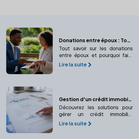
Donations entre époux : Tout ce qu’il faut savoir
Tout savoir sur les donations
entre époux et pourquoi faire
appel à un notaire est essentiel.
Lire la suite
Gestion d'un crédit immobilier après le divorce : quelles solutions ?
Découvrez les solutions pour
gérer un crédit immobilier
partagé après un divorce.
Lire la suite
Rachat de soulte, vente du
bien, responsabilité des co-