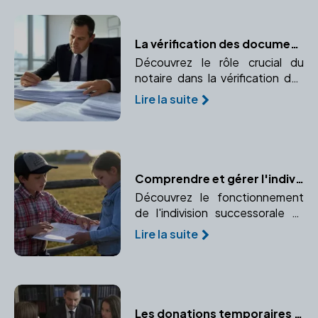
emprunteurs.
La vérification des documents immobiliers par le notaire
Découvrez le rôle crucial du
notaire dans la vérification des
documents immobiliers pour
Lire la suite
garantir la conformité et la
transparence de la transaction.
Comprendre et gérer l'indivision successorale avec l'aide d'un notaire
Découvrez le fonctionnement
de l'indivision successorale et
comment un notaire peut vous
Lire la suite
aider à gérer cette situation
complexe.
Les donations temporaires d'usufruit : un outil d'optimisation fiscale