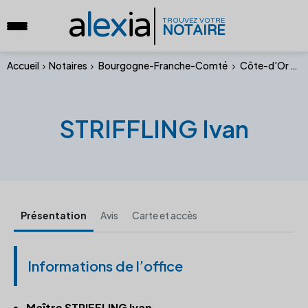
a
lex
ia
TROUVEZ VOTRE
NOTAIRE
Accueil
Notaires
Bourgogne-Franche-Comté
Côte-d'Or
S
STRIFFLING Ivan
Présentation
Avis
Carte et accès
Informations de l’office
Maître STRIFFLING Ivan