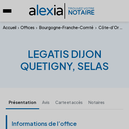
a
lex
ia
TROUVEZ VOTRE
NOTAIRE
Accueil
Offices
Bourgogne-Franche-Comté
Côte-d'Or
LE
LEGATIS DIJON
QUETIGNY, SELAS
Présentation
Avis
Carte et accès
Notaires
Informations de l’office