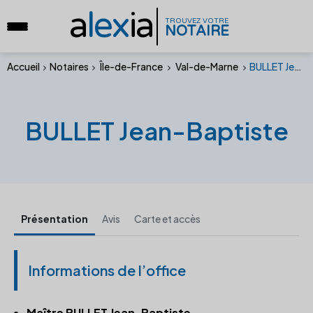
a
lex
ia
TROUVEZ VOTRE
NOTAIRE
Accueil
Notaires
Île-de-France
Val-de-Marne
BULLET Jean-Baptiste
BULLET Jean-Baptiste
Présentation
Avis
Carte et accès
Informations de l’office
Maître BULLET Jean-Baptiste