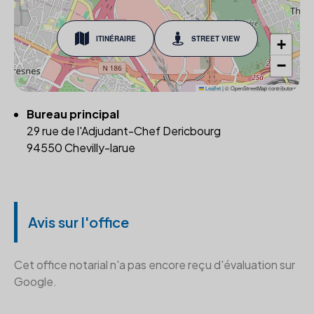
ITINÉRAIRE
STREET VIEW
+
−
Leaflet
|
© OpenStreetMap contributors
Bureau principal
29 rue de l'Adjudant-Chef Dericbourg
94550 Chevilly-larue
Avis sur l'office
Cet office notarial n'a pas encore reçu d'évaluation sur
Google.