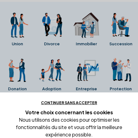
Union
Divorce
Immobilier
Succession
Donation
Adoption
Entreprise
Protection
CONTINUER SANS ACCEPTER
Ces avis proviennent directement de la fiche Google
Votre choix concernant
les cookies
Business de l'office notarial. Ils n'ont ni été collectés ni
Nous utilisons des cookies pour optimiser les
été vérifiés par Alexia.fr.
fonctionnalités du site et vous offrir la meilleure
expérience possible.