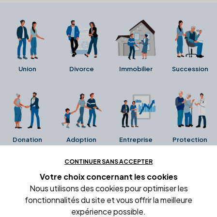
Union
Divorce
Immobilier
Succession
Donation
Adoption
Entreprise
Protection
CONTINUER SANS ACCEPTER
Ces avis proviennent directement de la fiche Google
Votre choix concernant
les cookies
Business de l'office notarial. Ils n'ont ni été collectés ni
Nous utilisons des cookies pour optimiser les
été vérifiés par Alexia.fr.
fonctionnalités du site et vous offrir la meilleure
expérience possible.