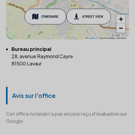
ITINÉRAIRE
STREET VIEW
+
−
Leaflet
|
© OpenStreetMap contributors
Bureau principal
28, avenue Raymond Cayre
81500 Lavaur
Avis sur l'office
Cet office notarial n'a pas encore reçu d'évaluation sur
Google.