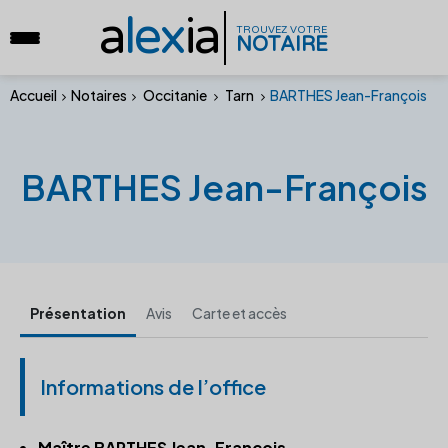
a
lex
ia
TROUVEZ VOTRE
NOTAIRE
Accueil
Notaires
Occitanie
Tarn
BARTHES Jean-François
BARTHES Jean-François
Présentation
Avis
Carte et accès
Informations de l’office
Maître BARTHES Jean-François