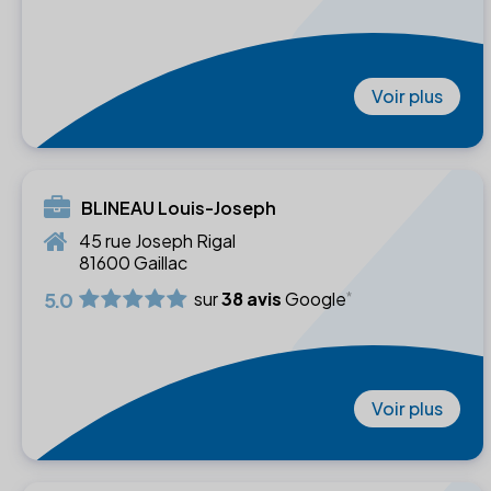
Voir plus
BLINEAU Louis-Joseph
45 rue Joseph Rigal
81600 Gaillac
5.0
sur
38 avis
Google
Voir plus