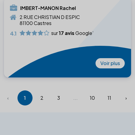
IMBERT-MANON Rachel
2 RUE CHRISTIAN D ESPIC
81100 Castres
4.1
sur
17 avis
Google
Voir plus
‹
1
2
3
...
10
11
›