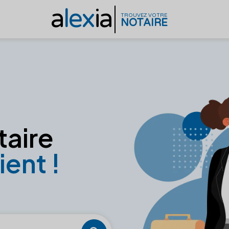
a
lex
ia
TROUVEZ VOTRE
NOTAIRE
taire
ient !