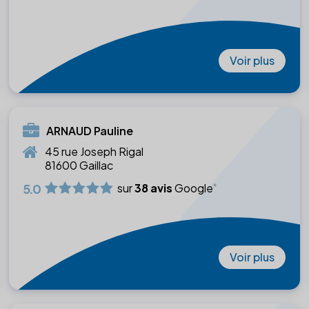
Voir plus
ARNAUD Pauline
45 rue Joseph Rigal
81600 Gaillac
5.0
sur
38 avis
Google
Voir plus