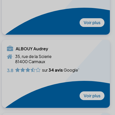
Voir plus
ALBOUY Audrey
35, rue de la Scierie
81400 Carmaux
3.8
sur
34 avis
Google
Voir plus