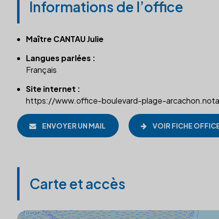
Informations de l’office
Maître CANTAU Julie
Langues parlées :
Français
Site internet :
https://www.office-boulevard-plage-arcachon.notai
ENVOYER UN MAIL
VOIR FICHE OFFIC
Carte et accès