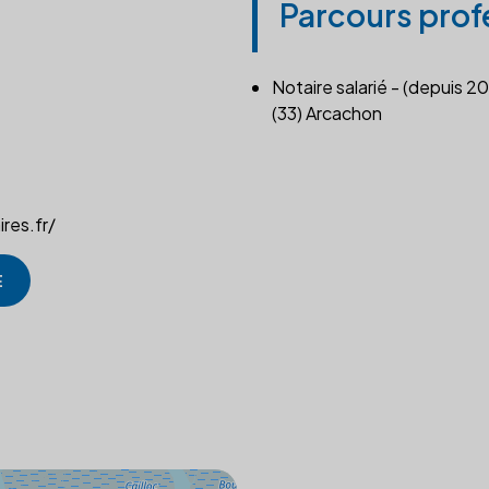
Parcours prof
Notaire salarié - (depuis 20
(33) Arcachon
res.fr/
E