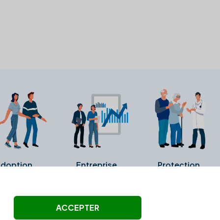
doption
Entreprise
Protection
ollectés ni été vérifiés par Alexia.fr.
ACCEPTER