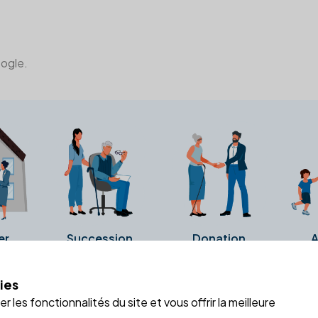
oogle.
er
Succession
Donation
A
ies
a fiche Google Business de l'office notarial. Ils n'ont ni été c
 les fonctionnalités du site et vous offrir la meilleure