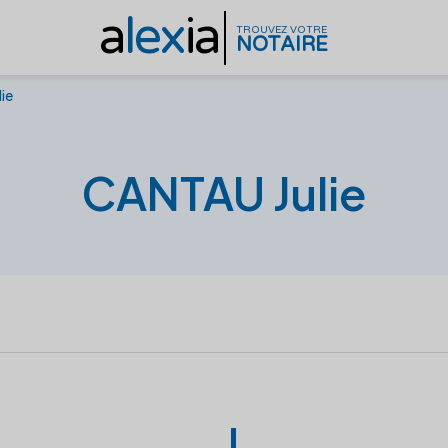
a
lex
ia
TROUVEZ VOTRE
NOTAIRE
ie
CANTAU Julie