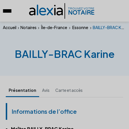
a
lex
ia
TROUVEZ VOTRE
NOTAIRE
Accueil
Notaires
Île-de-France
Essonne
BAILLY-BRAC Karine
BAILLY-BRAC Karine
Présentation
Avis
Carte et accès
Informations de l’office
Maître BAILLY-BRAC Karine