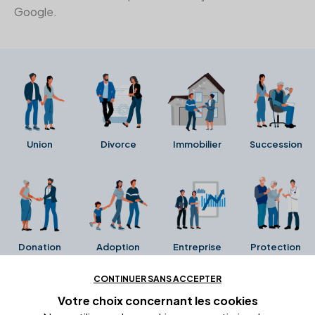
Google.
Union
Divorce
Immobilier
Succession
Donation
Adoption
Entreprise
Protection
CONTINUER SANS ACCEPTER
Ces avis proviennent directement de la fiche Google
Votre choix concernant
les cookies
Business de l'office notarial. Ils n'ont ni été collectés ni