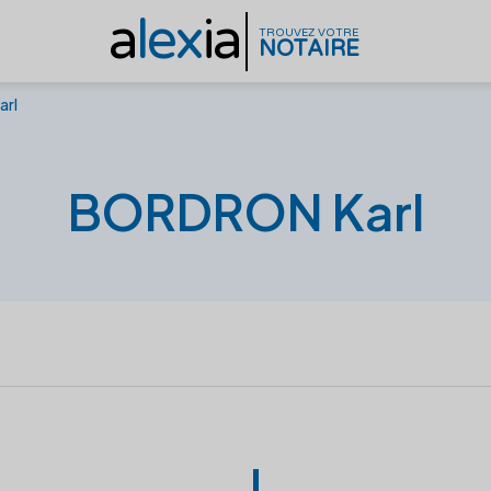
a
lex
ia
TROUVEZ VOTRE
NOTAIRE
rl
BORDRON Karl