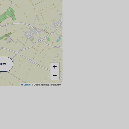
VIEW
+
−
Leaflet
|
© OpenStreetMap contributors