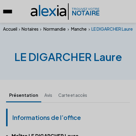
a
lex
ia
TROUVEZ VOTRE
NOTAIRE
Accueil
Notaires
Normandie
Manche
LE DIGARCHER Laure
LE DIGARCHER Laure
Présentation
Avis
Carte et accès
Informations de l’office
Maître LE DIGARCHER Laure