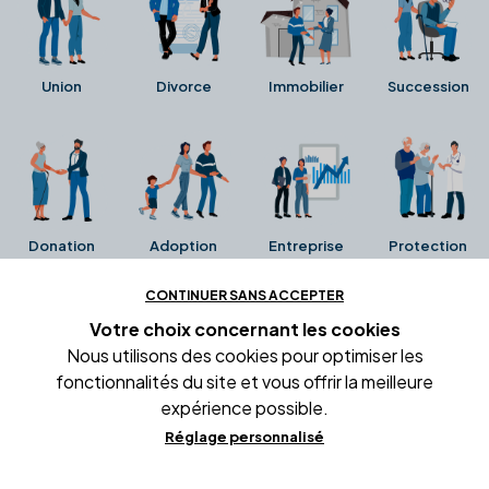
Union
Divorce
Immobilier
Succession
Donation
Adoption
Entreprise
Protection
CONTINUER SANS ACCEPTER
Ces avis proviennent directement de la fiche Google
Votre choix concernant
les cookies
Business de l'office notarial. Ils n'ont ni été collectés ni
Nous utilisons des cookies pour optimiser les
été vérifiés par Alexia.fr.
fonctionnalités du site et vous offrir la meilleure
expérience possible.
Réglage personnalisé
Conditions générales d'utilisation
Mentions légales