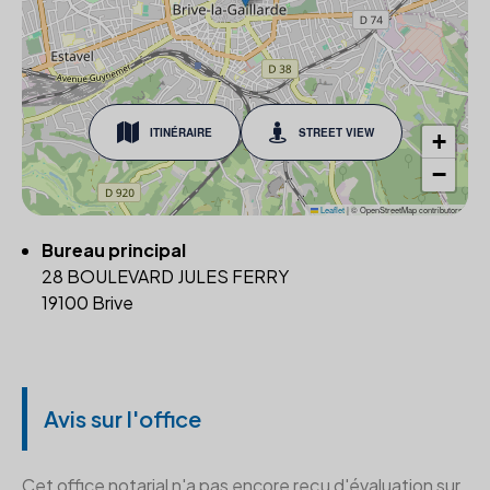
ITINÉRAIRE
STREET VIEW
+
−
Leaflet
|
© OpenStreetMap contributors
Bureau principal
28 BOULEVARD JULES FERRY
19100 Brive
Avis sur l'office
Cet office notarial n'a pas encore reçu d'évaluation sur