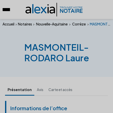
a
lex
ia
TROUVEZ VOTRE
NOTAIRE
Accueil
Notaires
Nouvelle-Aquitaine
Corrèze
MASMONTEIL-RODARO Laure
MASMONTEIL-
RODARO Laure
Présentation
Avis
Carte et accès
Informations de l’office