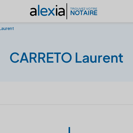
a
lex
ia
TROUVEZ VOTRE
NOTAIRE
aurent
CARRETO Laurent