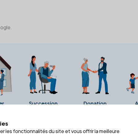
oogle.
er
Succession
Donation
A
ies
a fiche Google Business de l'office notarial. Ils n'ont ni été c
 les fonctionnalités du site et vous offrir la meilleure