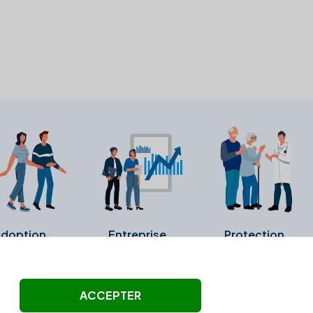
doption
Entreprise
Protection
ollectés ni été vérifiés par Alexia.fr.
ACCEPTER