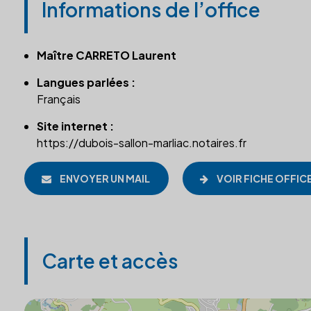
Informations de l’office
Maître CARRETO Laurent
Langues parlées :
Français
Site internet :
https://dubois-sallon-marliac.notaires.fr
ENVOYER UN MAIL
VOIR FICHE OFFIC
Carte et accès