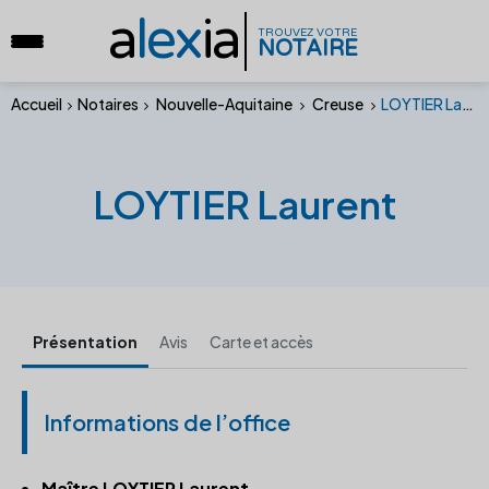
a
lex
ia
TROUVEZ VOTRE
NOTAIRE
Accueil
Notaires
Nouvelle-Aquitaine
Creuse
LOYTIER Laurent
LOYTIER Laurent
Présentation
Avis
Carte et accès
Informations de l’office
Maître LOYTIER Laurent