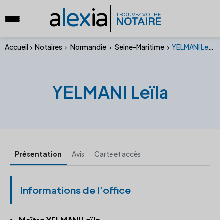
a
lex
ia
TROUVEZ VOTRE
NOTAIRE
Accueil
Notaires
Normandie
Seine-Maritime
YELMANI Leïla
YELMANI Leïla
Présentation
Avis
Carte et accès
Informations de l’office
Maître YELMANI Leïla