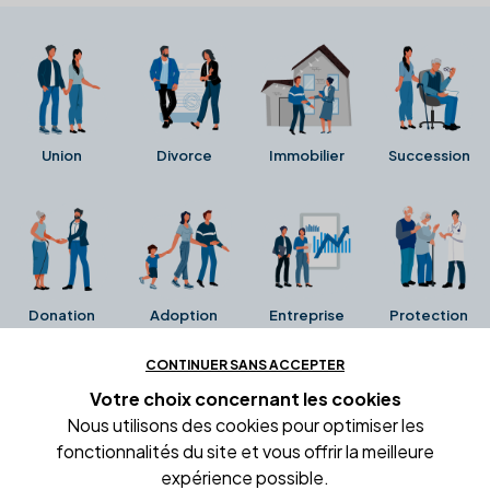
Union
Divorce
Immobilier
Succession
Donation
Adoption
Entreprise
Protection
CONTINUER SANS ACCEPTER
Ces avis proviennent directement de la fiche Google
Votre choix concernant
les cookies
Business de l'office notarial. Ils n'ont ni été collectés ni
Nous utilisons des cookies pour optimiser les
été vérifiés par Alexia.fr.
fonctionnalités du site et vous offrir la meilleure
expérience possible.