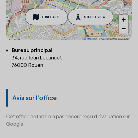
ITINÉRAIRE
STREET VIEW
+
−
Leaflet
|
© OpenStreetMap contributors
Bureau principal
34, rue Jean Lecanuet
76000 Rouen
Avis sur l'office
Cet office notarial n'a pas encore reçu d'évaluation sur
Google.