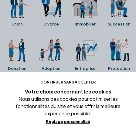
Union
Divorce
Immobilier
Succession
Donation
Adoption
Entreprise
Protection
CONTINUER SANS ACCEPTER
Ces avis proviennent directement de la fiche Google
Votre choix concernant
les cookies
Business de l'office notarial. Ils n'ont ni été collectés ni
Nous utilisons des cookies pour optimiser les
été vérifiés par Alexia.fr.
fonctionnalités du site et vous offrir la meilleure
expérience possible.
Réglage personnalisé
Conditions générales d'utilisation
Mentions légales