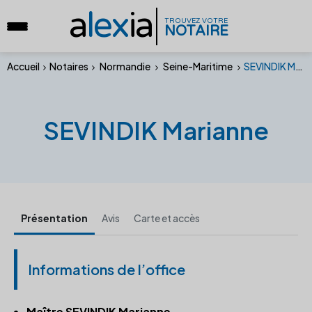
a
lex
ia
TROUVEZ VOTRE
NOTAIRE
Accueil
Notaires
Normandie
Seine-Maritime
SEVINDIK Marianne
SEVINDIK Marianne
Présentation
Avis
Carte et accès
Informations de l’office
Maître SEVINDIK Marianne