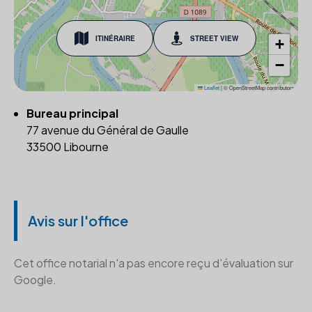
ITINÉRAIRE
STREET VIEW
+
−
Leaflet
|
© OpenStreetMap contributors
Bureau principal
77 avenue du Général de Gaulle
33500 Libourne
Avis sur l'office
Cet office notarial n'a pas encore reçu d'évaluation sur
Google.