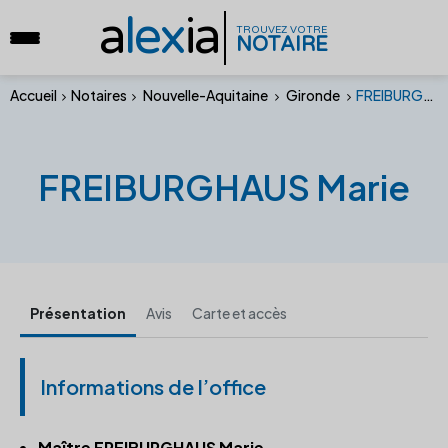
a
lex
ia
TROUVEZ VOTRE
NOTAIRE
Accueil
Notaires
Nouvelle-Aquitaine
Gironde
FREIBURGHAUS Marie
FREIBURGHAUS Marie
Présentation
Avis
Carte et accès
Informations de l’office
Maître FREIBURGHAUS Marie