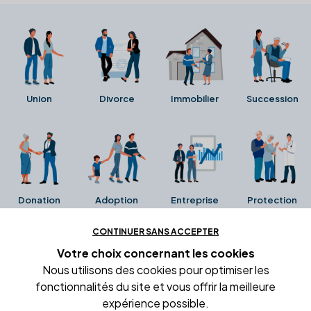
Union
Divorce
Immobilier
Succession
Donation
Adoption
Entreprise
Protection
CONTINUER SANS ACCEPTER
Ces avis proviennent directement de la fiche Google
Votre choix concernant
les cookies
Business de l'office notarial. Ils n'ont ni été collectés ni
Nous utilisons des cookies pour optimiser les
été vérifiés par Alexia.fr.
fonctionnalités du site et vous offrir la meilleure
expérience possible.