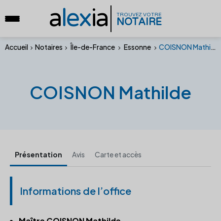
a
lex
ia
TROUVEZ VOTRE
NOTAIRE
Accueil
Notaires
Île-de-France
Essonne
COISNON Mathilde
COISNON Mathilde
Présentation
Avis
Carte et accès
Informations de l’office
Maître COISNON Mathilde