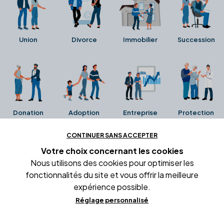
Union
Divorce
Immobilier
Succession
Donation
Adoption
Entreprise
Protection
CONTINUER SANS ACCEPTER
Ces avis proviennent directement de la fiche Google
Votre choix concernant
les cookies
Business de l'office notarial. Ils n'ont ni été collectés ni
Nous utilisons des cookies pour optimiser les
été vérifiés par Alexia.fr.
fonctionnalités du site et vous offrir la meilleure
expérience possible.
Réglage personnalisé
Conditions générales d'utilisation
Mentions légales