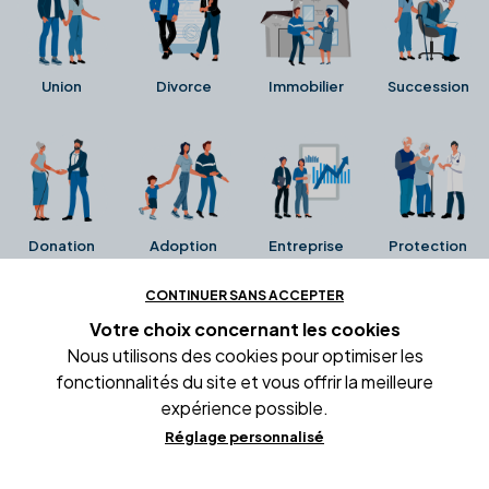
Union
Divorce
Immobilier
Succession
Donation
Adoption
Entreprise
Protection
CONTINUER SANS ACCEPTER
Ces avis proviennent directement de la fiche Google
Votre choix concernant
les cookies
Business de l'office notarial. Ils n'ont ni été collectés ni
Nous utilisons des cookies pour optimiser les
été vérifiés par Alexia.fr.
fonctionnalités du site et vous offrir la meilleure
expérience possible.
Réglage personnalisé
Conditions générales d'utilisation
Mentions légales