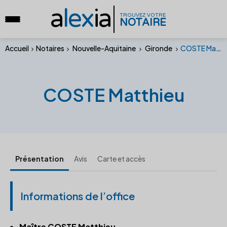
a
lex
ia
TROUVEZ VOTRE
NOTAIRE
Accueil
Notaires
Nouvelle-Aquitaine
Gironde
COSTE Matthieu
COSTE Matthieu
Présentation
Avis
Carte et accès
Informations de l’office
Maître COSTE Matthieu