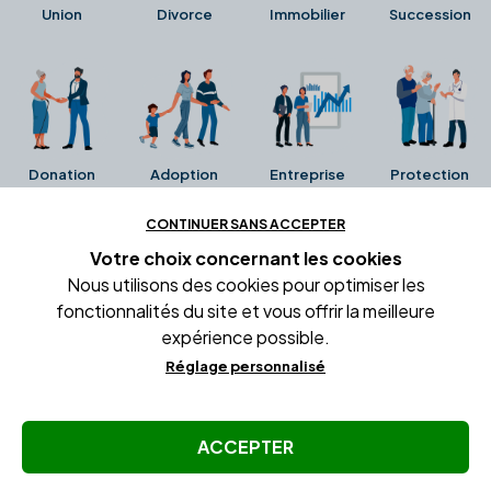
Union
Divorce
Immobilier
Succession
Donation
Adoption
Entreprise
Protection
CONTINUER SANS ACCEPTER
Ces avis proviennent directement de la fiche Google
Votre choix concernant
les cookies
Business de l'office notarial. Ils n'ont ni été collectés ni
Nous utilisons des cookies pour optimiser les
été vérifiés par Alexia.fr.
fonctionnalités du site et vous offrir la meilleure
expérience possible.
Réglage personnalisé
Conditions générales d'utilisation
Mentions légales
Gestion des cookies
ACCEPTER
© Copyright Alexia Notaire 2026