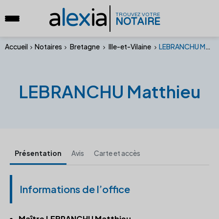
a
lex
ia
TROUVEZ VOTRE
NOTAIRE
Accueil
Notaires
Bretagne
Ille-et-Vilaine
LEBRANCHU Matthieu
LEBRANCHU Matthieu
Présentation
Avis
Carte et accès
Informations de l’office
Maître LEBRANCHU Matthieu