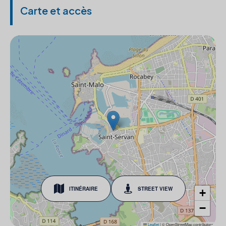
Carte et accès
ITINÉRAIRE
STREET VIEW
+
−
Leaflet
|
© OpenStreetMap contributors