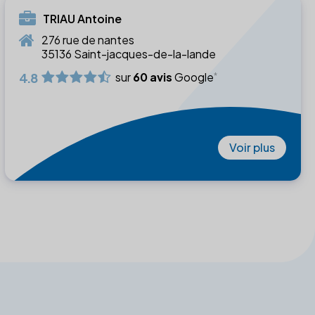
TRIAU Antoine
276 rue de nantes
35136 Saint-jacques-de-la-lande
4.8
sur
60 avis
Google
Voir plus