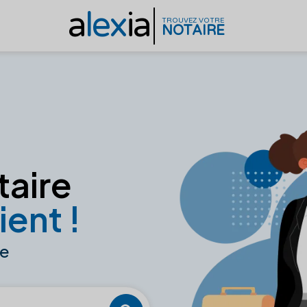
a
lex
ia
TROUVEZ VOTRE
NOTAIRE
taire
ient !
ne