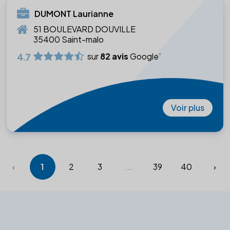
DUMONT Laurianne
51 BOULEVARD DOUVILLE
35400 Saint-malo
4.7
sur
82 avis
Google
Voir plus
‹
1
2
3
...
39
40
›