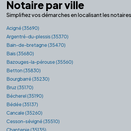
Notaire par ville
Simplifiez vos démarches en localisant les notair
Acigné (35690)
Argentré-du-plessis (35370)
Bain-de-bretagne (35470)
Bais (35680)
Bazouges-la-pérouse (35560)
Betton (35830)
Bourgbarré (35230)
Bruz (35170)
Bécherel (35190)
Bédée (35137)
Cancale (35260)
Cesson-sévigné (35510)
Chantepie (35135)