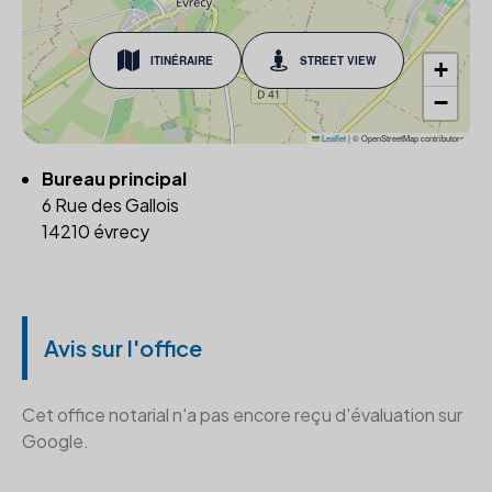
ITINÉRAIRE
STREET VIEW
+
−
Leaflet
|
© OpenStreetMap contributors
Bureau principal
6 Rue des Gallois
14210 évrecy
Avis sur l'office
Cet office notarial n'a pas encore reçu d'évaluation sur
Google.