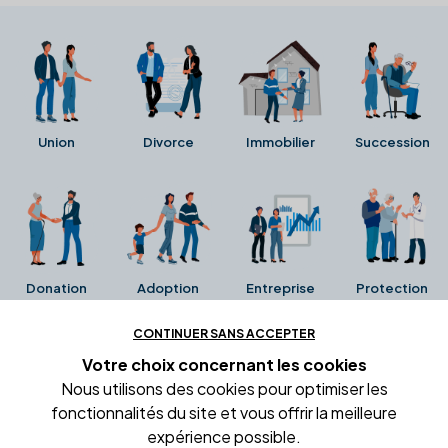
Union
Divorce
Immobilier
Succession
Donation
Adoption
Entreprise
Protection
CONTINUER SANS ACCEPTER
Ces avis proviennent directement de la fiche Google
Votre choix concernant
les cookies
Business de l'office notarial. Ils n'ont ni été collectés ni
Nous utilisons des cookies pour optimiser les
été vérifiés par Alexia.fr.
fonctionnalités du site et vous offrir la meilleure
expérience possible.