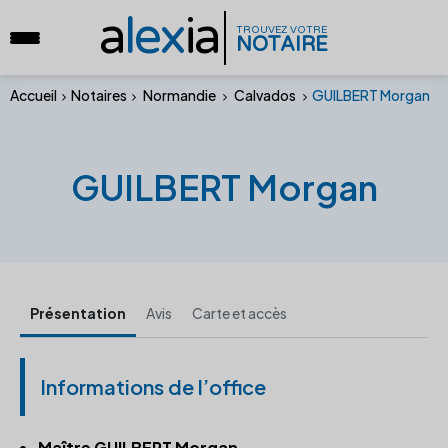
a
lex
ia
TROUVEZ VOTRE
NOTAIRE
Accueil
Notaires
Normandie
Calvados
GUILBERT Morgan
GUILBERT Morgan
Présentation
Avis
Carte et accès
Informations de l’office
Maître GUILBERT Morgan