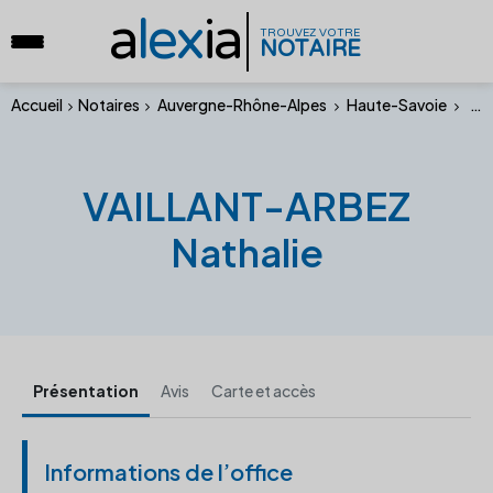
a
lex
ia
TROUVEZ VOTRE
NOTAIRE
Accueil
Notaires
Auvergne-Rhône-Alpes
Haute-Savoie
VAI
VAILLANT-ARBEZ
Nathalie
Présentation
Avis
Carte et accès
Informations de l’office