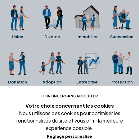
Union
Divorce
Immobilier
Succession
Donation
Adoption
Entreprise
Protection
CONTINUER SANS ACCEPTER
Ces avis proviennent directement de la fiche Google
Votre choix concernant
les cookies
Business de l'office notarial. Ils n'ont ni été collectés ni
Nous utilisons des cookies pour optimiser les
été vérifiés par Alexia.fr.
fonctionnalités du site et vous offrir la meilleure
expérience possible.
Réglage personnalisé
Conditions générales d'utilisation