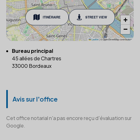
ITINÉRAIRE
STREET VIEW
+
−
Leaflet
|
© OpenStreetMap contributors
Bureau principal
45 allées de Chartres
33000 Bordeaux
Avis sur l'office
Cet office notarial n'a pas encore reçu d'évaluation sur
Google.