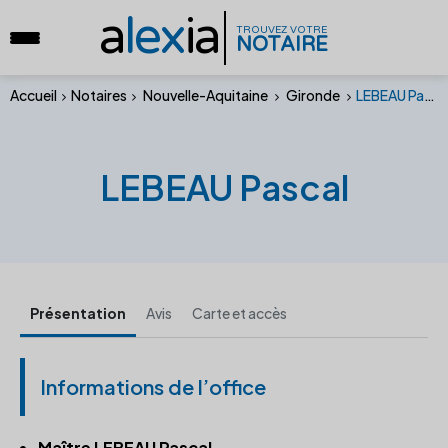
a
lex
ia
TROUVEZ VOTRE
NOTAIRE
Accueil
Notaires
Nouvelle-Aquitaine
Gironde
LEBEAU Pascal
LEBEAU Pascal
Présentation
Avis
Carte et accès
Informations de l’office
Maître LEBEAU Pascal