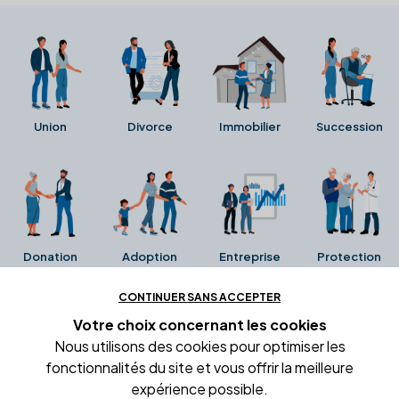
Union
Divorce
Immobilier
Succession
Donation
Adoption
Entreprise
Protection
CONTINUER SANS ACCEPTER
Ces avis proviennent directement de la fiche Google
Votre choix concernant
les cookies
Business de l'office notarial. Ils n'ont ni été collectés ni
Nous utilisons des cookies pour optimiser les
été vérifiés par Alexia.fr.
fonctionnalités du site et vous offrir la meilleure
expérience possible.