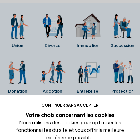
Union
Divorce
Immobilier
Succession
Donation
Adoption
Entreprise
Protection
CONTINUER SANS ACCEPTER
Ces avis proviennent directement de la fiche Google
Votre choix concernant
les cookies
Business de l'office notarial. Ils n'ont ni été collectés ni
Nous utilisons des cookies pour optimiser les
été vérifiés par Alexia.fr.
fonctionnalités du site et vous offrir la meilleure
expérience possible.