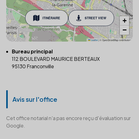
ITINÉRAIRE
STREET VIEW
+
−
Leaflet
|
© OpenStreetMap contributors
Bureau principal
112 BOULEVARD MAURICE BERTEAUX
95130 Franconville
Avis sur l'office
Cet office notarial n'a pas encore reçu d'évaluation sur
Google.