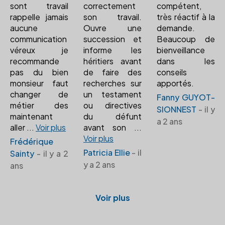
sont travail
correctement
compétent,
rappelle jamais
son travail.
très réactif à la
aucune
Ouvre une
demande.
communication
succession et
Beaucoup de
véreux je
informe les
bienveillance
recommande
héritiers avant
dans les
pas du bien
de faire des
conseils
monsieur faut
recherches sur
apportés.
changer de
un testament
Fanny GUYOT-
métier des
ou directives
SIONNEST
- il y
maintenant
du défunt
a 2 ans
aller
...
Voir plus
avant son
...
Voir plus
Frédérique
Patricia Ellie
- il
Sainty
- il y a 2
y a 2 ans
ans
Voir plus