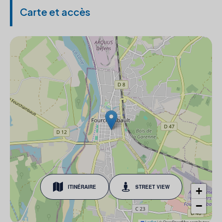
Carte et accès
ITINÉRAIRE
STREET VIEW
+
−
Leaflet
|
© OpenStreetMap contributors