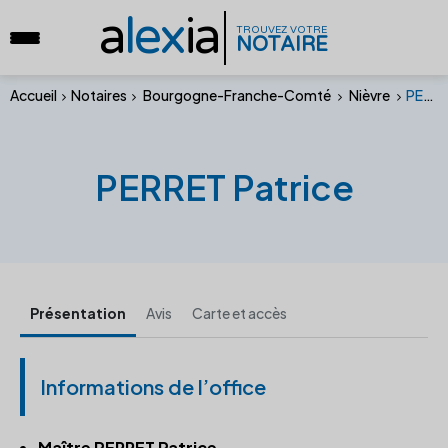
a
lex
ia
TROUVEZ VOTRE
NOTAIRE
Accueil
Notaires
Bourgogne-Franche-Comté
Nièvre
PERRET Patrice
PERRET Patrice
Présentation
Avis
Carte et accès
Informations de l’office
Maître PERRET Patrice