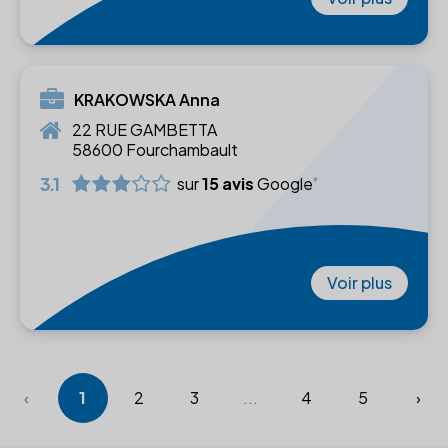
KRAKOWSKA Anna
22 RUE GAMBETTA
58600 Fourchambault
3.1
sur
15 avis
Google
Voir plus
‹
1
2
3
...
4
5
›