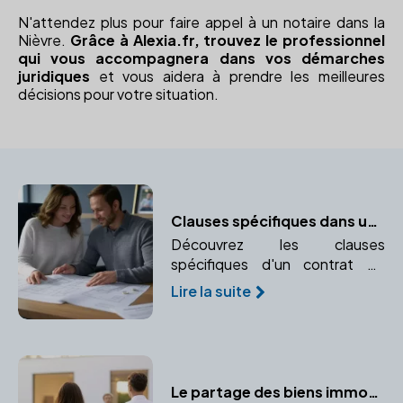
N'attendez plus pour faire appel à un notaire dans la
Nièvre.
Grâce à Alexia.fr, trouvez le professionnel
qui vous accompagnera dans vos démarches
juridiques
et vous aidera à prendre les meilleures
décisions pour votre situation.
Clauses spécifiques dans un contrat de mariage
Découvrez les clauses
spécifiques d'un contrat de
mariage et pourquoi faire appel
Lire la suite
à un notaire est indispensable.
Le partage des biens immobiliers en cas de divorce : le rôle du notaire