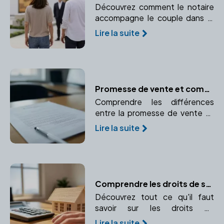
Découvrez comment le notaire
accompagne le couple dans le
partage des biens communs,
Lire la suite
notamment les biens
immobiliers, lors d'un divorce.
Promesse de vente et compromis de vente : le rôle essentiel du notaire
Comprendre les différences
entre la promesse de vente et
le compromis de vente et le rôle
Lire la suite
crucial du notaire dans ces
avant-contrats.
Comprendre les droits de succession : calcul et paiement
Découvrez tout ce qu'il faut
savoir sur les droits de
succession, leur calcul et leur
Lire la suite