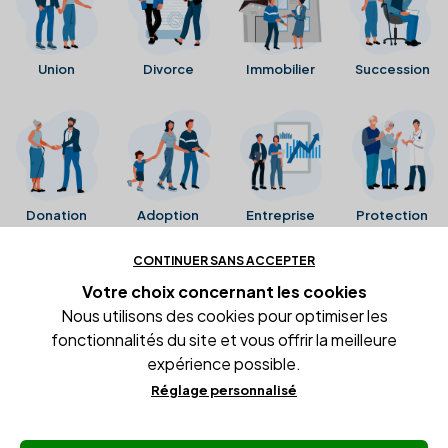
Union
Divorce
Immobilier
Succession
Donation
Adoption
Entreprise
Protection
CONTINUER SANS ACCEPTER
Ces avis proviennent directement de la fiche Google
Votre choix concernant
les cookies
Business de l'office notarial. Ils n'ont ni été collectés ni
Nous utilisons des cookies pour optimiser les
été vérifiés par Alexia.fr.
fonctionnalités du site et vous offrir la meilleure
expérience possible.
Réglage personnalisé
Conditions générales d'utilisation
Mentions légales
Gestion des cookies