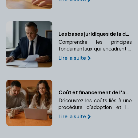
paiement. Comprendre
l'importance d'un notaire dans
ce processus.
Les bases juridiques de la donation
Comprendre les principes
fondamentaux qui encadrent la
donation selon le droit français.
Lire la suite
Coût et financement de l'adoption : Prévisions budgétaires et aides financières
Découvrez les coûts liés à une
procédure d'adoption et les
différentes possibilités de
Lire la suite
financement. Informez-vous sur
les prévisions budgétaires et les
aides financières disponibles.