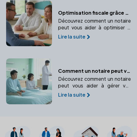
Optimisation fiscale grâce au notaire : conseils et stratégies pour votre entreprise
Découvrez comment un notaire
peut vous aider à optimiser la
fiscalité de votre entreprise dès
Lire la suite
sa création. Anticipez vos
charges fiscales et faites des
choix adaptés.
Comment un notaire peut vous aider en cas d'incapacité temporaire
Découvrez comment un notaire
peut vous aider à gérer vos
biens et vos intérêts en cas
Lire la suite
d'incapacité temporaire.