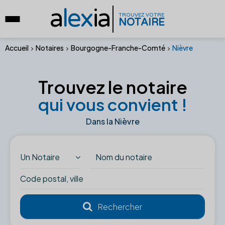
a
lex
ia
TROUVEZ VOTRE
NOTAIRE
Accueil
Notaires
Bourgogne-Franche-Comté
Nièvre
Trouvez le notaire
qui vous convient !
Dans la Nièvre
Un Notaire