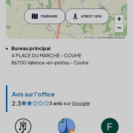
ITINÉRAIRE
STREET VIEW
+
−
Leaflet
|
© OpenStreetMap contributors
Bureau principal
4 PLACE DU MARCHE - COUHE
86700 Valence-en-poitou - Couhe
Avis sur l'office
2.3
3 avis
sur
Google