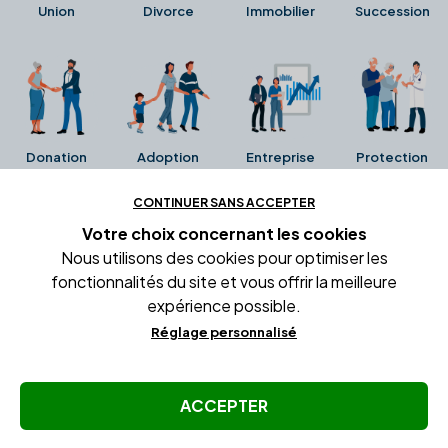
Union
Divorce
Immobilier
Succession
Donation
Adoption
Entreprise
Protection
CONTINUER SANS ACCEPTER
Ces avis proviennent directement de la fiche Google
Votre choix concernant
les cookies
Business de l'office notarial. Ils n'ont ni été collectés ni
Nous utilisons des cookies pour optimiser les
été vérifiés par Alexia.fr.
fonctionnalités du site et vous offrir la meilleure
expérience possible.
Réglage personnalisé
Conditions générales d'utilisation
Mentions légales
Gestion des cookies
ACCEPTER
© Copyright Alexia Notaire 2026