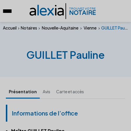
a
lex
ia
TROUVEZ VOTRE
NOTAIRE
Accueil
Notaires
Nouvelle-Aquitaine
Vienne
GUILLET Pauline
GUILLET Pauline
Présentation
Avis
Carte et accès
Informations de l’office
Maître GUILLET Pauline