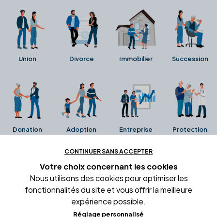
Union
Divorce
Immobilier
Succession
Donation
Adoption
Entreprise
Protection
CONTINUER SANS ACCEPTER
Ces avis proviennent directement de la fiche Google
Votre choix concernant
les cookies
Business de l'office notarial. Ils n'ont ni été collectés ni
Nous utilisons des cookies pour optimiser les
été vérifiés par Alexia.fr.
fonctionnalités du site et vous offrir la meilleure
expérience possible.
Réglage personnalisé