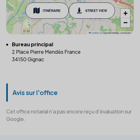
ITINÉRAIRE
STREET VIEW
+
−
Leaflet
|
© OpenStreetMap contributors
Bureau principal
2 Place Pierre Mendès France
34150 Gignac
Avis sur l'office
Cet office notarial n'a pas encore reçu d'évaluation sur
Google.