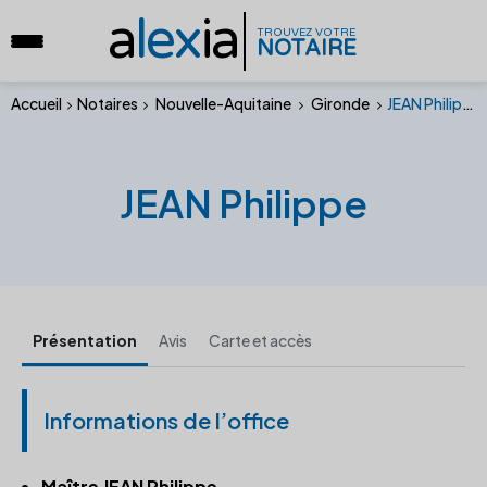
a
lex
ia
TROUVEZ VOTRE
NOTAIRE
Accueil
Notaires
Nouvelle-Aquitaine
Gironde
JEAN Philippe
JEAN Philippe
Présentation
Avis
Carte et accès
Informations de l’office
Maître JEAN Philippe