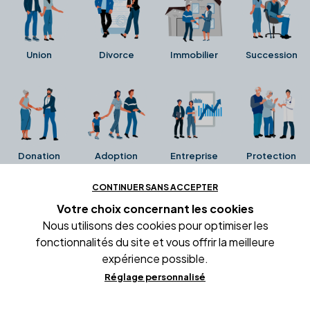
Union
Divorce
Immobilier
Succession
Donation
Adoption
Entreprise
Protection
CONTINUER SANS ACCEPTER
Ces avis proviennent directement de la fiche Google
Votre choix concernant
les cookies
Business de l'office notarial. Ils n'ont ni été collectés ni
Nous utilisons des cookies pour optimiser les
été vérifiés par Alexia.fr.
fonctionnalités du site et vous offrir la meilleure
expérience possible.
Réglage personnalisé
Conditions générales d'utilisation
Mentions légales